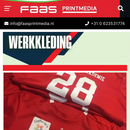
info@faasprintmedia.nl
+31 0 623531774
WERKKLEDING